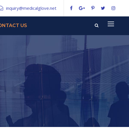
inquiry@medicalglove.net
ONTACT US