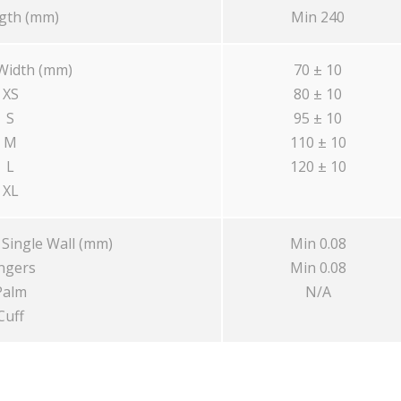
th (mm)
Min 240
idth (mm)
70 ± 10
XS
80 ± 10
S
95 ± 10
M
110 ± 10
L
120 ± 10
XL
Single Wall (mm)
Min 0.08
ngers
Min 0.08
Palm
N/A
Cuff