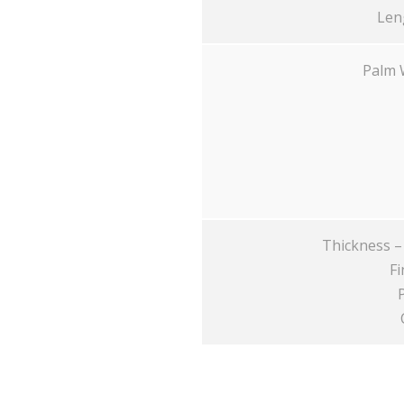
Leng
Palm W
Thickness – 
Fi