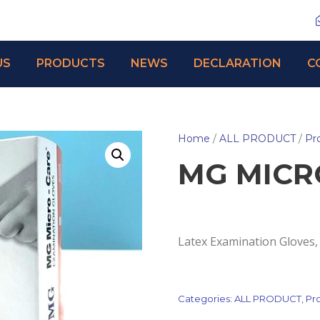
US
PRODUCTS
NEWS
DECLARATION
C
Home
/
ALL PRODUCT
/
Pr
MG MICR
Latex Examination Gloves,
Categories:
ALL PRODUCT
,
Pr