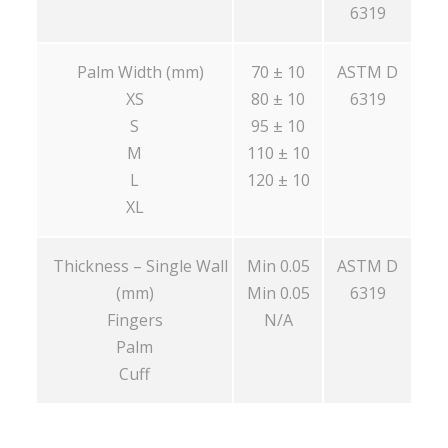
6319
Palm Width (mm)
70 ± 10
ASTM D
XS
80 ± 10
6319
S
95 ± 10
M
110 ± 10
L
120 ± 10
XL
Thickness – Single Wall
Min 0.05
ASTM D
(mm)
Min 0.05
6319
Fingers
N/A
Palm
Cuff